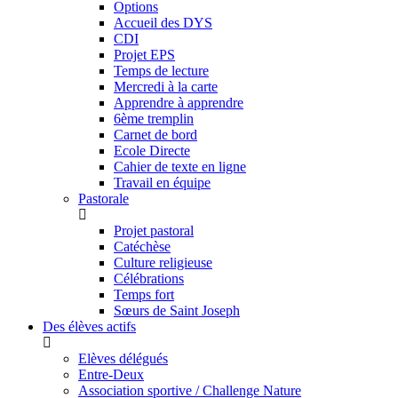
Options
Accueil des DYS
CDI
Projet EPS
Temps de lecture
Mercredi à la carte
Apprendre à apprendre
6ème tremplin
Carnet de bord
Ecole Directe
Cahier de texte en ligne
Travail en équipe
Pastorale
Projet pastoral
Catéchèse
Culture religieuse
Célébrations
Temps fort
Sœurs de Saint Joseph
Des élèves actifs
Elèves délégués
Entre-Deux
Association sportive / Challenge Nature