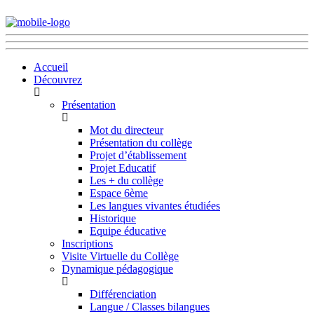
Accueil
Découvrez
Présentation
Mot du directeur
Présentation du collège
Projet d’établissement
Projet Educatif
Les + du collège
Espace 6ème
Les langues vivantes étudiées
Historique
Equipe éducative
Inscriptions
Visite Virtuelle du Collège
Dynamique pédagogique
Différenciation
Langue / Classes bilangues