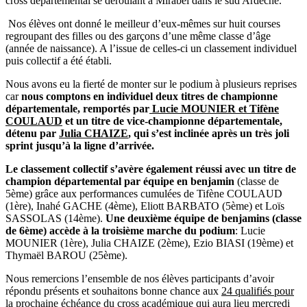
cross départemental se déroulant à Mirabel dans le sud Ardèche.
Nos élèves ont donné le meilleur d’eux-mêmes sur huit courses
regroupant des filles ou des garçons d’une même classe d’âge
(année de naissance). A l’issue de celles-ci un classement individuel
puis collectif a été établi.
Nous avons eu la fierté de monter sur le podium à plusieurs reprises
car
nous comptons en individuel deux titres de championne
départementale, remportés par
Lucie MOUNIER et Tifène
COULAUD
et un titre de vice-championne départementale,
détenu par
Julia CHAIZE
, qui s’est inclinée après un très joli
sprint jusqu’à la ligne d’arrivée.
Le classement collectif s’avère également réussi avec un titre de
champion départemental par équipe en benjamin
(classe de
5ème) grâce aux performances cumulées de Tifène COULAUD
(1ère), Inahé GACHE (4ème), Eliott BARBATO (5ème) et Loïs
SASSOLAS (14ème).
Une deuxième équipe de benjamins (classe
de 6ème) accède à la troisième marche du podium
: Lucie
MOUNIER (1ère), Julia CHAIZE (2ème), Ezio BIASI (19ème) et
Thymaël BAROU (25ème).
Nous remercions l’ensemble de nos élèves participants d’avoir
répondu présents et souhaitons bonne chance aux
24 qualifiés pour
la prochaine échéance du cross académique qui aura lieu mercredi